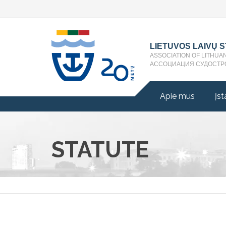
LIETUVOS LAIVŲ 
ASSOCIATION OF LITHUA
АССОЦИАЦИЯ СУДОСТР
Apie mus
Įst
STATUTE