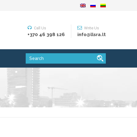
Call Us
Write Us
+370 46 398 126
info@llsra.lt