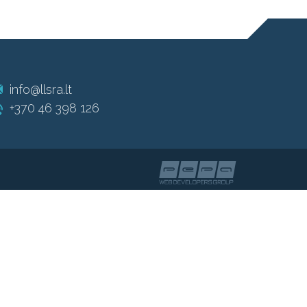
info@llsra.lt
+370 46 398 126