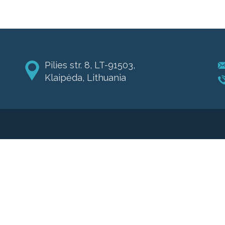
Pilies str. 8, LT-91503,
Klaipėda, Lithuania