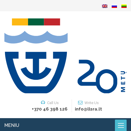
Call Us
Write Us
+370 46 398 126
info@llsra.lt
MENIU