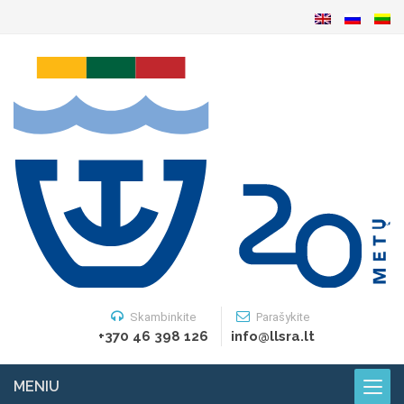
Skambinkite
Parašykite
+370 46 398 126
info@llsra.lt
MENIU