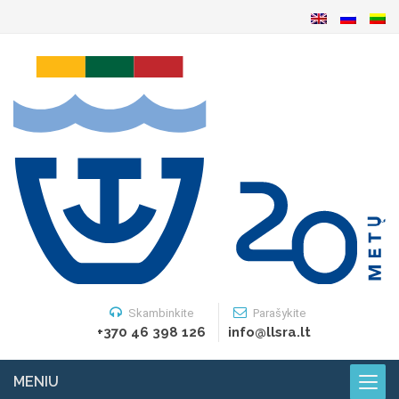
Skambinkite
Parašykite
+370 46 398 126
info@llsra.lt
MENIU