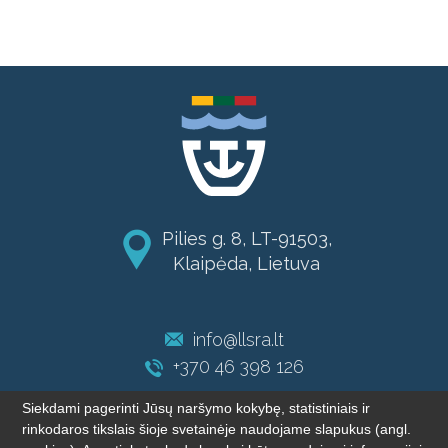
Pilies g. 8, LT-91503,
Klaipėda, Lietuva
info@llsra.lt
+370 46 398 126
Siekdami pagerinti Jūsų naršymo kokybę, statistiniais ir
rinkodaros tikslais šioje svetainėje naudojame slapukus (angl.
© 2004-2026 LLSRA. Visos teisės saugomos.