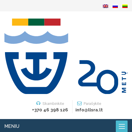
Skambinkite
Parašykite
+370 46 398 126
info@llsra.lt
MENIU