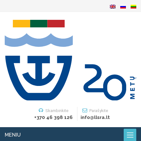
Skambinkite
Parašykite
+370 46 398 126
info@llsra.lt
MENIU