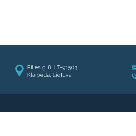
Pilies g. 8, LT-91503,
Klaipėda, Lietuva