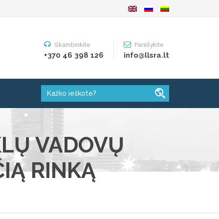
Skambinkite
Parašykite
+370 46 398 126
info@llsra.lt
YKLŲ VADOVŲ
ČIĄ RINKĄ