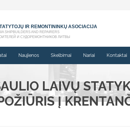
STATYTOJŲ IR REMONTININKŲ ASOCIACIJA
NIA SHIPBUILDERS AND REPAIRERS
ОИТЕЛЕЙ И СУДОРЕМОНТНИКОВ ЛИТВЫ
atai
Naujienos
Skelbimai
Nariai
Kontaktai
ASAULIO LAIVŲ STAT
 POŽIŪRIS Į KRENTAN