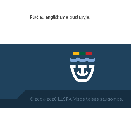
Plačiau angliškame puslapyje.
© 2004-2026 LLSRA. Visos teisės saugomos.