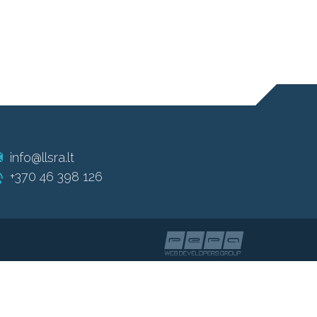
info@llsra.lt
+370 46 398 126