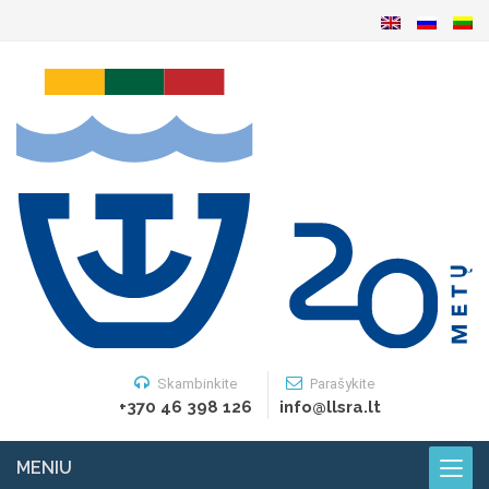
Skambinkite
Parašykite
+370 46 398 126
info@llsra.lt
MENIU