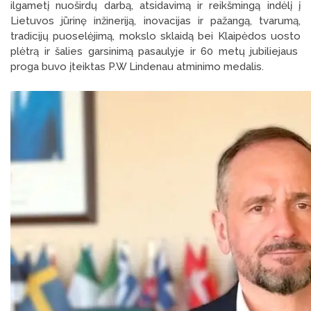
ilgametį nuoširdų darbą, atsidavimą ir reikšmingą indėlį į
Lietuvos jūrinę inžineriją, inovacijas ir pažangą, tvarumą,
tradicijų puoselėjimą, mokslo sklaidą bei Klaipėdos uosto
plėtrą ir šalies garsinimą pasaulyje ir 60 metų jubiliejaus
proga buvo įteiktas P.W Lindenau atminimo medalis.