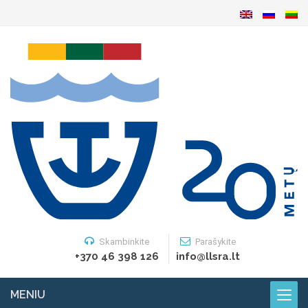
Skambinkite
Parašykite
+370 46 398 126
info@llsra.lt
MENIU