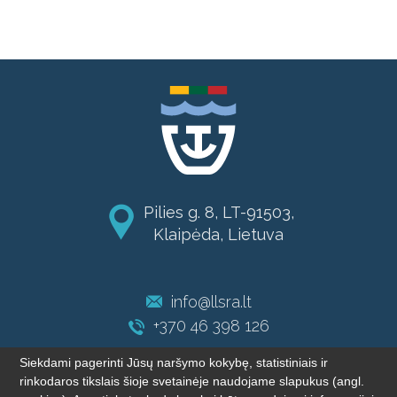
Pilies g. 8, LT-91503,
Klaipėda, Lietuva
info@llsra.lt
+370 46 398 126
Siekdami pagerinti Jūsų naršymo kokybę, statistiniais ir
rinkodaros tikslais šioje svetainėje naudojame slapukus (angl.
© 2004-2026 LLSRA. Visos teisės saugomos.