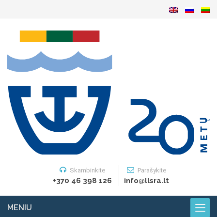
Skambinkite
Parašykite
+370 46 398 126
info@llsra.lt
MENIU