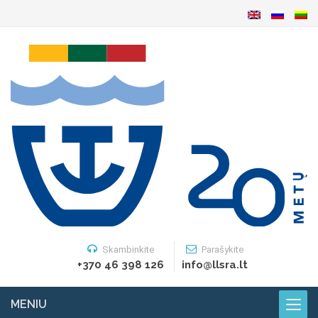
Skambinkite
Parašykite
+370 46 398 126
info@llsra.lt
MENIU