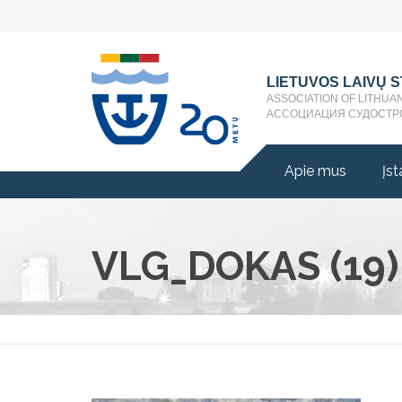
LIETUVOS LAIVŲ 
ASSOCIATION OF LITHUA
АССОЦИАЦИЯ СУДОСТР
Apie mus
Įst
VLG_DOKAS (19)