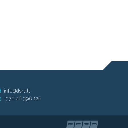
info@llsra.lt
+370 46 398 126