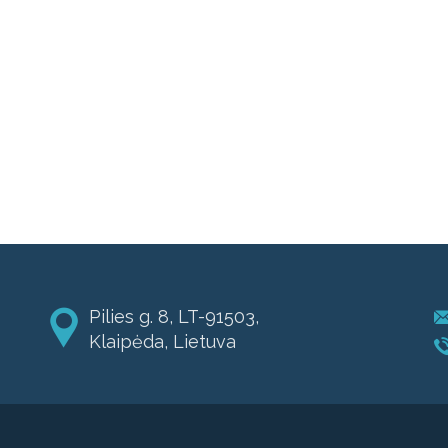
Pilies g. 8, LT-91503,
Klaipėda, Lietuva