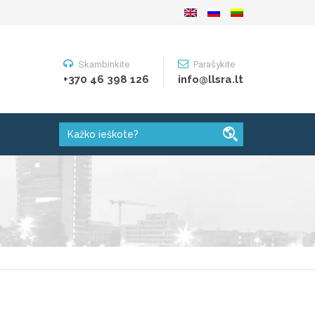
Skambinkite
Parašykite
+370 46 398 126
info@llsra.lt