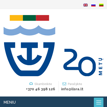
Skambinkite
Parašykite
+370 46 398 126
info@llsra.lt
MENIU