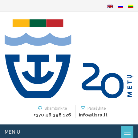
Skambinkite
Parašykite
+370 46 398 126
info@llsra.lt
MENIU