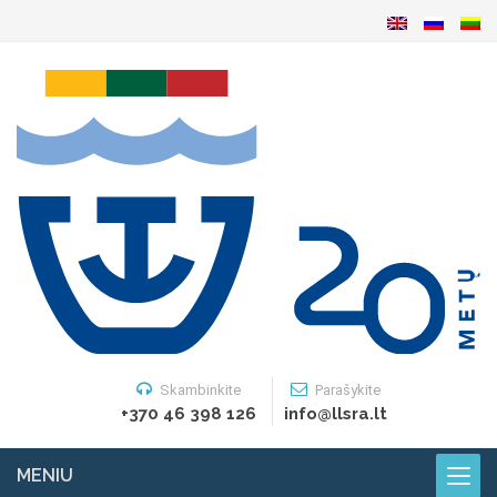
Skambinkite
Parašykite
+370 46 398 126
info@llsra.lt
MENIU