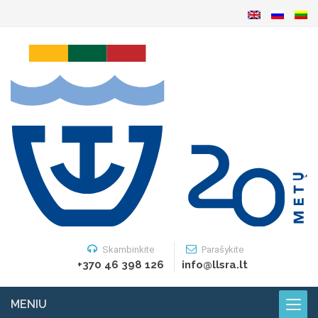
Skambinkite
Parašykite
+370 46 398 126
info@llsra.lt
MENIU