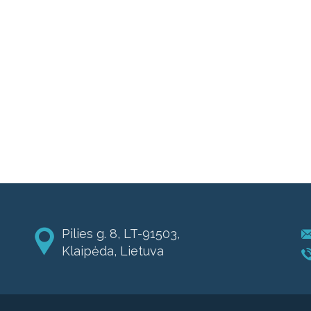
Pilies g. 8, LT-91503,
Klaipėda, Lietuva