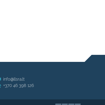
info@llsra.lt
+370 46 398 126