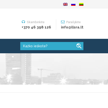
Skambinkite
Parašykite
+370 46 398 126
info@llsra.lt