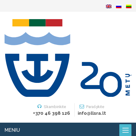
Skambinkite
Parašykite
+370 46 398 126
info@llsra.lt
MENIU