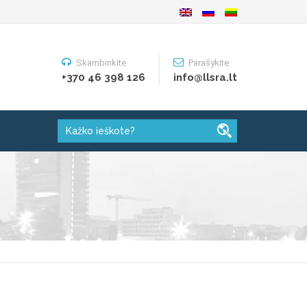
Skambinkite
Parašykite
+370 46 398 126
info@llsra.lt