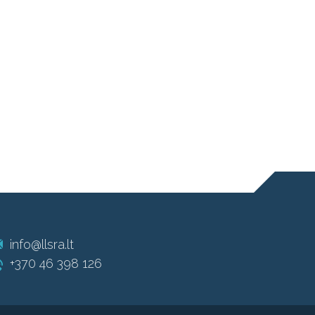
info@llsra.lt
+370 46 398 126