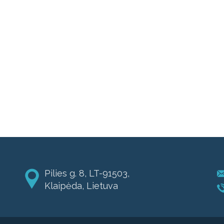
Pilies g. 8, LT-91503,
Klaipėda, Lietuva