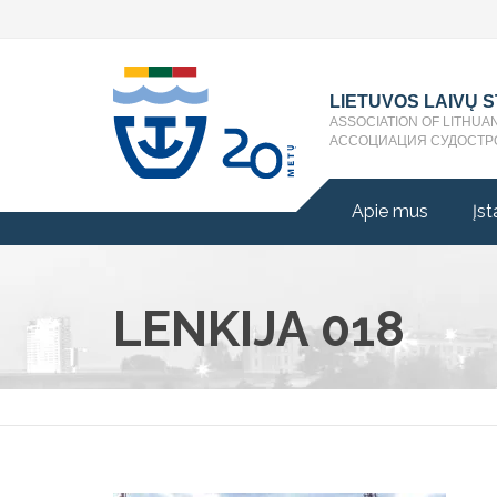
LIETUVOS LAIVŲ 
ASSOCIATION OF LITHUA
АССОЦИАЦИЯ СУДОСТР
Apie mus
Įst
LENKIJA 018