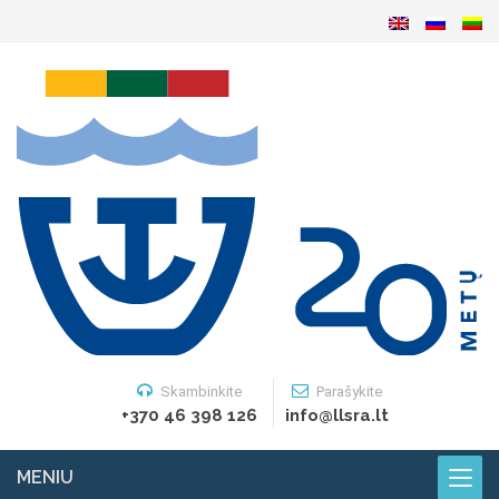
Skambinkite
Parašykite
+370 46 398 126
info@llsra.lt
MENIU