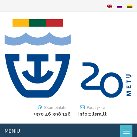
Skambinkite
Parašykite
+370 46 398 126
info@llsra.lt
MENIU