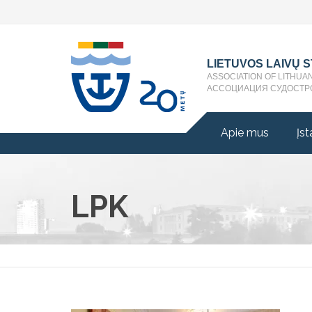
LIETUVOS LAIVŲ 
ASSOCIATION OF LITHUA
АССОЦИАЦИЯ СУДОСТР
Apie mus
Įst
LPK