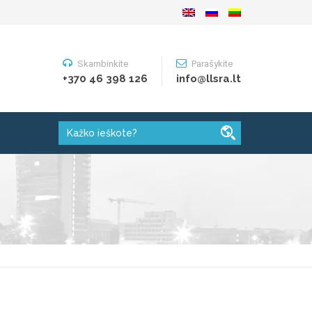
Skambinkite
Parašykite
+370 46 398 126
info@llsra.lt