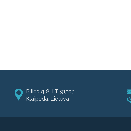
Pilies g. 8, LT-91503,
Klaipėda, Lietuva