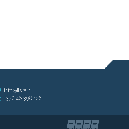
info@llsra.lt
+370 46 398 126