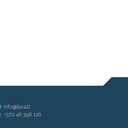
info@llsra.lt
+370 46 398 126