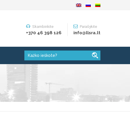
Skambinkite
Parašykite
+370 46 398 126
info@llsra.lt