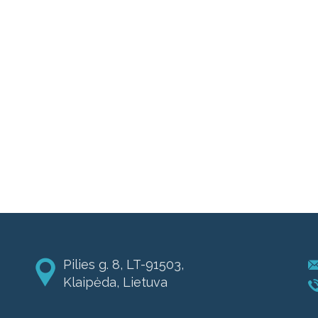
Pilies g. 8, LT-91503,
Klaipėda, Lietuva