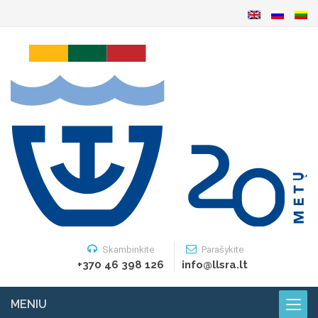
Skambinkite
Parašykite
+370 46 398 126
info@llsra.lt
MENIU