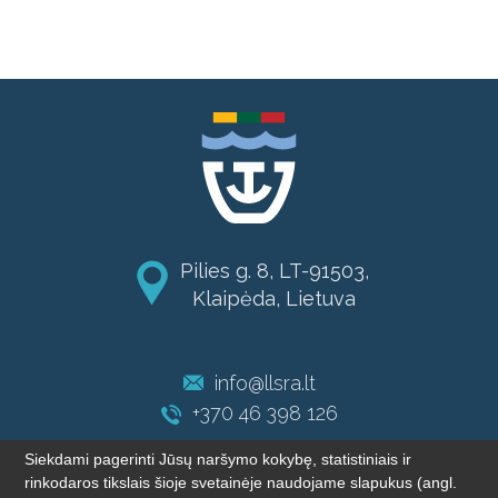
Pilies g. 8, LT-91503,
Klaipėda, Lietuva
info@llsra.lt
+370 46 398 126
Siekdami pagerinti Jūsų naršymo kokybę, statistiniais ir
rinkodaros tikslais šioje svetainėje naudojame slapukus (angl.
© 2004-2026 LLSRA. Visos teisės saugomos.