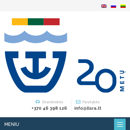
Skambinkite
Parašykite
+370 46 398 126
info@llsra.lt
MENIU