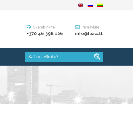
Skambinkite
Parašykite
+370 46 398 126
info@llsra.lt