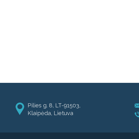
Pilies g. 8, LT-91503,
Klaipėda, Lietuva