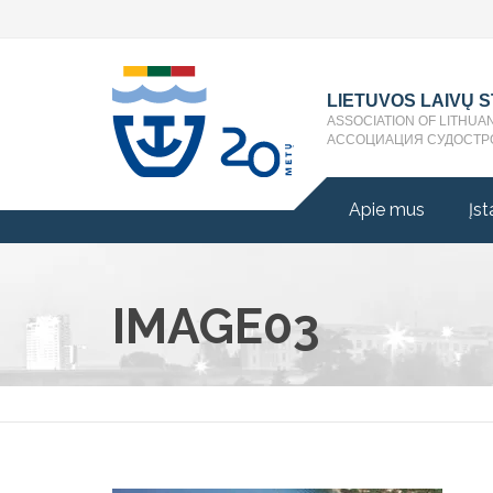
LIETUVOS LAIVŲ 
ASSOCIATION OF LITHUA
АССОЦИАЦИЯ СУДОСТР
Apie mus
Įst
IMAGE03