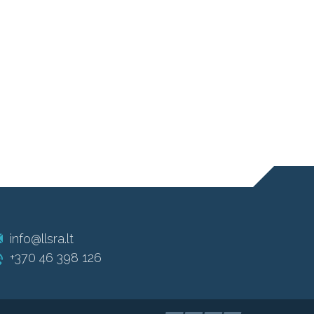
info@llsra.lt
+370 46 398 126