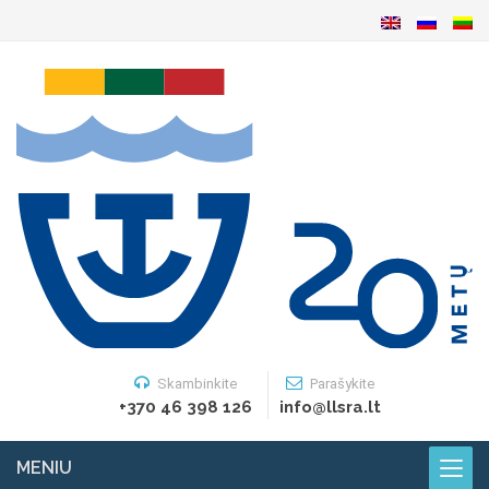
Skambinkite
Parašykite
+370 46 398 126
info@llsra.lt
MENIU