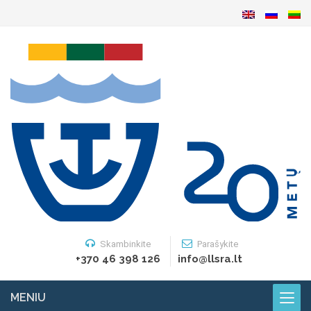
Skambinkite
Parašykite
+370 46 398 126
info@llsra.lt
MENIU